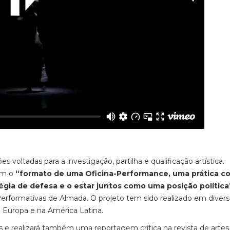
voltadas para a investigação, partilha e qualificação artística.
tem o
“formato de uma Oficina-Performance, uma prática co
gia de defesa e o estar juntos como uma posição política
rformativas de Almada. O projeto tem sido realizado em diver
a Europa e na América Latina.
as e realizará também uma reportagem crítica na revista de artes