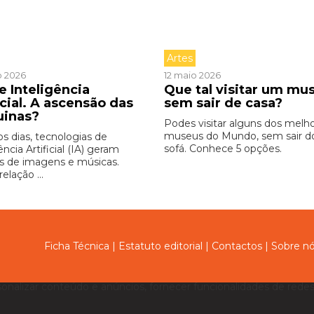
Artes
o 2026
12 maio 2026
e Inteligência
Que tal visitar um mu
icial. A ascensão das
sem sair de casa?
uinas?
Podes visitar alguns dos melh
museus do Mundo, sem sair d
os dias, tecnologias de
sofá. Conhece 5 opções.
ência Artificial (IA) geram
s de imagens e músicas.
relação ...
Ficha Técnica
|
Estatuto editorial
|
Contactos
|
Sobre n
sonalizar conteúdo e anúncios, fornecer funcionalidades de redes 