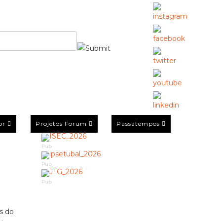
or
Projetos Forum
Passatempos
Pub
Pub
Pub
s do