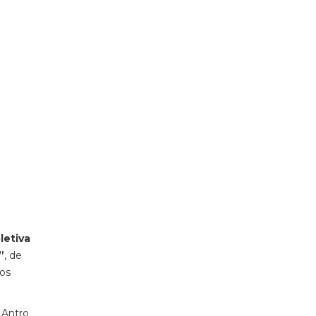
letiva
”
, de
sos
 Antro