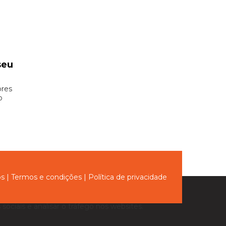
seu
ores
o
ós
|
Termos e condições
|
Política de privacidade
sociais e analisar o tráfego nos websites.