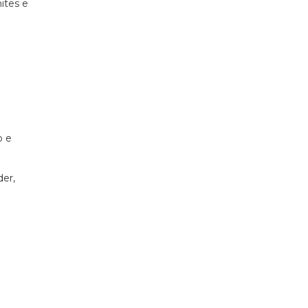
ites e
o e
der,