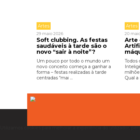
Artes
Artes
29 maio 2026
20 mai
Soft clubbing. As festas
Arte 
saudáveis à tarde são o
Artif
novo “sair à noite”?
máq
Um pouco por todo o mundo um
Todos 
novo conceito começa a ganhar a
Intelig
forma – festas realizadas à tarde
milhõe
centradas “mai ...
Qual a 
Utilizamos cookies para melhorar a experiência do utilizador, per