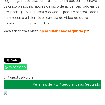
segurança rodoviária, subordinada a um dos temas chave –
os cinco principais fatores de risco de acidentes rodoviários
em Portugal (ver abaixo).
?
Os vídeos podem ser realizados
com recurso a telemóvel, câmara de vídeo ou outro
dispositivo de captação de vídeo.
Para saber mais visita
bpsegurancaaosegundo.pt
!
Whatsapp
Projectos-Forum
Ver mais de >
BP Segurança ao Segundo