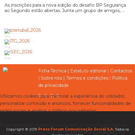
As inscrições para a nova edição do desafio BP Segurança
ao Segundo estão abertas. Junta um grupo de amigos, ...
Pub
Pub
Pub
Ficha Técnica
|
Estatuto editorial
|
Contactos
|
Sobre nós
|
Termos e condições
|
Política
de privacidade
Utilizamos cookies para melhorar a experiência do utilizador,
personalizar conteúdo e anúncios, fornecer funcionalidades de
redes sociais e analisar o tráfego nos websites.
Para mais informações sobre cookies e o processamento dos
Copyright © 2019
Press Forum Comunicação Social S.A.
Todos os
seus dados pessoais, consulte os
Termos e Condições
e a