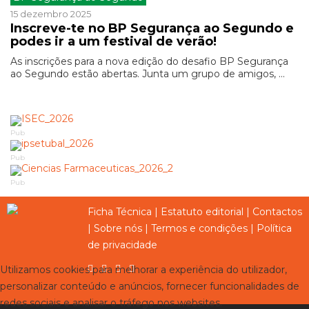
15 dezembro 2025
Inscreve-te no BP Segurança ao Segundo e
podes ir a um festival de verão!
As inscrições para a nova edição do desafio BP Segurança
ao Segundo estão abertas. Junta um grupo de amigos, ...
Pub
Pub
Pub
Ficha Técnica
|
Estatuto editorial
|
Contactos
|
Sobre nós
|
Termos e condições
|
Política
de privacidade
Utilizamos cookies para melhorar a experiência do utilizador,
personalizar conteúdo e anúncios, fornecer funcionalidades de
redes sociais e analisar o tráfego nos websites.