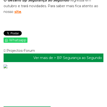
O desafio
bp Segurança ao Segundo
regressa em
outubro e trará novidades. Para saber mais fica atento ao
nosso
site
.
Whatsapp
Projectos-Forum
Ver mais de >
BP Segurança ao Segundo