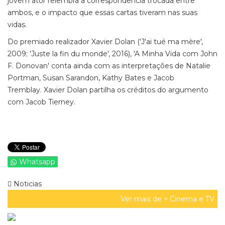
jovem ator relembra a correspondência trocada entre
ambos, e o impacto que essas cartas tiveram nas suas
vidas.
Do premiado realizador Xavier Dolan ('J'ai tué ma mère',
2009; 'Juste la fin du monde', 2016), 'A Minha Vida com John
F. Donovan' conta ainda com as interpretações de Natalie
Portman, Susan Sarandon, Kathy Bates e Jacob
Tremblay. Xavier Dolan partilha os créditos do argumento
com Jacob Tierney.
Whatsapp
Noticias
Ver mais de >
Cinema e TV