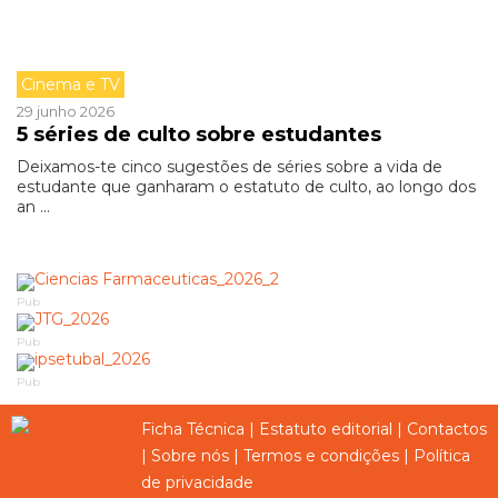
Cinema e TV
29 junho 2026
5 séries de culto sobre estudantes
Deixamos-te cinco sugestões de séries sobre a vida de
estudante que ganharam o estatuto de culto, ao longo dos
an ...
Pub
Pub
Pub
Ficha Técnica
|
Estatuto editorial
|
Contactos
|
Sobre nós
|
Termos e condições
|
Política
de privacidade