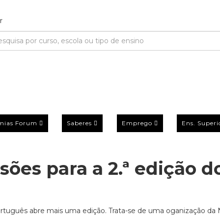
mias Forum
Saberes
Emprego
Ens. Superi
ões para a 2.ª edição d
o português abre mais uma edição. Trata-se de uma oganização d