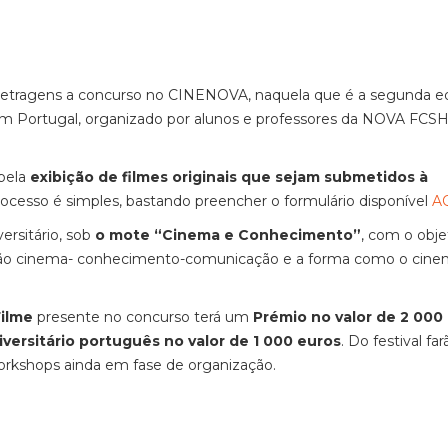
metragens a concurso no CINENOVA, naquela que é a segunda e
a em Portugal, organizado por alunos e professores da NOVA FCS
 pela
exibição de filmes originais que sejam submetidos à
rocesso é simples, bastando preencher o formulário disponível
A
ersitário, sob
o mote “Cinema e Conhecimento”
, com o obje
lação cinema- conhecimento-comunicação e a forma como o cin
Filme
presente no concurso terá um
Prémio no valor de 2 000
versitário português no valor de 1 000 euros
. Do festival fa
orkshops ainda em fase de organização.