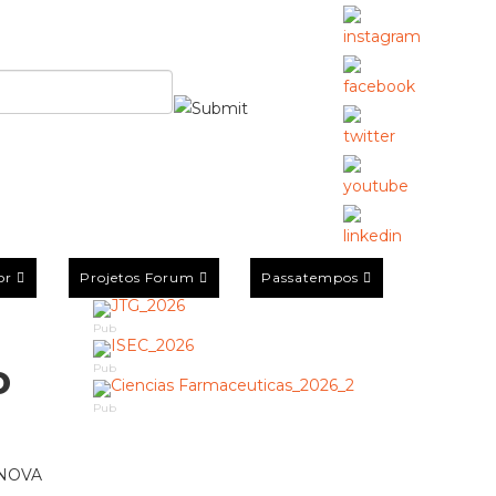
or
Projetos Forum
Passatempos
Pub
o
Pub
Pub
a NOVA