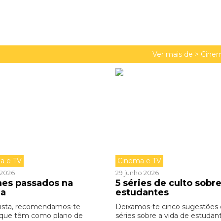
Ver mais de >
Cinem
a e TV
Cinema e TV
o 2026
29 junho 2026
lmes passados na
5 séries de culto sobr
la
estudantes
lista, recomendamos-te
Deixamos-te cinco sugestões
 que têm como plano de
séries sobre a vida de estudan