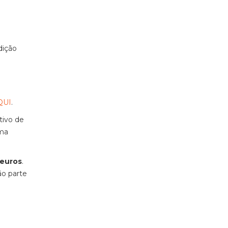
dição
H
QUI
.
tivo de
ema
 euros
.
rão parte