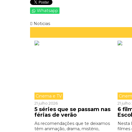
Whatsapp
Noticias
Cinema e TV
Cinem
21 julho 2026
21 julh
5 séries que se passam nas
6 fi
férias de verão
Esco
As recomendações que te deixamos
Nesta 
têm animação, drama, mistério,
filmes