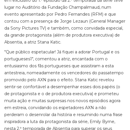
em exclusivo do 1.º episódio da 2.ª temporada da série teve
lugar no Auditório da Fundação Champalimaud, num
evento apresentado por Pedro Fernandes (RFM) e que
contou com a presença de Jorge Lezaun (General Manager
da Sony Pictures TV) e também, como convidada especial,
da grande protagonista (além de produtora executiva) de
Absentia, a atriz Stana Katic.
"Que público espetacular! Já fiquei a adorar Portugal e os
portugueses1", comentou a atriz, encantada com o
entusiasmo dos fãs portugueses que assistiram a esta
antestreia, nomeadamente os vencedores do passatempo
promovido pelo AXN para o efeito. Stana Katic revelou
sentir-se confortável a desempenhar esses dois papéis (o
de protagonista e o de produtora executiva) e prometeu
muita ação e muitas surpresas nos novos episódios agora
em estreia, convidando os espetadores AXN a não
perderam o desenrolar da história e resumindo numa frase
inspiradora a luta da protagonista da série, Emily Byrne,
nesta 2.ª temporada de Absentia para superar os seus