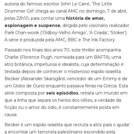
autoria do famoso escritor John Le Carré, ‘The Little
Drummer Girl’ chega ao canal AMC no domingo, 7 de abril,
pelas 22h10, para contar uma
história de amor,
espionagem e suspense
, dirigida pelo visionário realizador
Park Chan-wook (‘Oldboy-Velho Amigo’, ‘A Criada’, ‘Stoker’).
A série é produzida pela AMC, BBC e The Ink Factory.
Passado nos finais dos anos 70, este thriller acompanha
Charlie (Florence Pugh, nomeada para um BAFTA), uma
atriz britânica, impetuosa e idealista, cuja determinação é
testada depois de conhecer o misterioso espião israelita
Becker (Alexander Skarsgård, vencedor de um Emmy e de
um Globo de Ouro) enquanto passava férias na Grécia. Esta
série composta por
seis episódios
, retrata um mundo em
que a linha que separa os heróis dos vilões, a verdade da
ficção ou o amor do ódio, é constantemente posta em
causa.
Becker é um espião israelita que recruta a atriz para o ajudar
a encontrar um terrorista palestiniano escondido pela