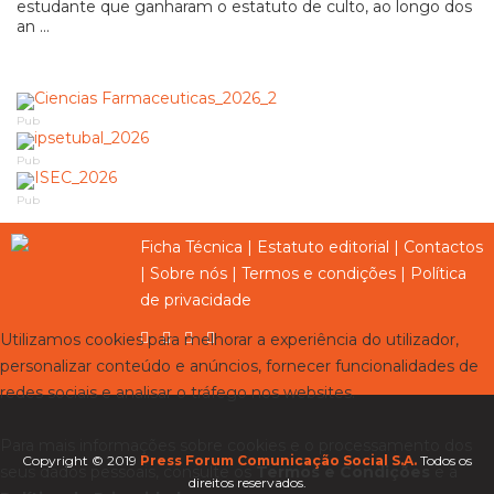
estudante que ganharam o estatuto de culto, ao longo dos
an ...
Pub
Pub
Pub
Ficha Técnica
|
Estatuto editorial
|
Contactos
|
Sobre nós
|
Termos e condições
|
Política
de privacidade
Utilizamos cookies para melhorar a experiência do utilizador,
personalizar conteúdo e anúncios, fornecer funcionalidades de
redes sociais e analisar o tráfego nos websites.
Para mais informações sobre cookies e o processamento dos
Copyright © 2019
Press Forum Comunicação Social S.A.
Todos os
seus dados pessoais, consulte os
Termos e Condições
e a
direitos reservados.