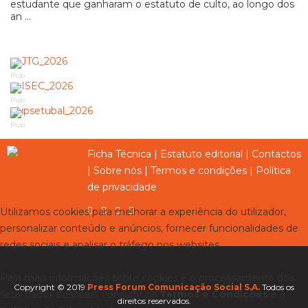
estudante que ganharam o estatuto de culto, ao longo dos
an ...
Pub
Pub
Pub
Ficha Técnica
|
Estatuto editorial
|
Contactos
|
Sobre nós
|
Termos e condições
|
Política
de privacidade
Utilizamos cookies para melhorar a experiência do utilizador,
personalizar conteúdo e anúncios, fornecer funcionalidades de
redes sociais e analisar o tráfego nos websites.
Para mais informações sobre cookies e o processamento dos
Copyright © 2019
Press Forum Comunicação Social S.A.
Todos os
seus dados pessoais, consulte os
Termos e Condições
e a
direitos reservados.