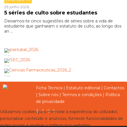
Cinema e TV
29 junho 2026
5 séries de culto sobre estudantes
Deixamos-te cinco sugestões de séries sobre a vida de
estudante que ganharam o estatuto de culto, ao longo dos
an ...
Pub
Pub
Pub
Ficha Técnica
|
Estatuto editorial
|
Contactos
|
Sobre nós
|
Termos e condições
|
Política
de privacidade
Utilizamos cookies para melhorar a experiência do utilizador,
personalizar conteúdo e anúncios, fornecer funcionalidades de
redes sociais e analisar o tráfego nos websites.