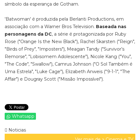
símbolo da esperança de Gotham.
'Batwoman' é produzida pela Berlanti Productions, em
associação com a Warner Bros Television.
Baseada nas
personagens da DC
, a série é protagonizada por Ruby
Rose ("Orange Is the New Black"), Rachel Skarsten ("Reign",
"Birds of Prey", "Imposters"), Meagan Tandy ("Survivor’s
Remorse", "Lobisomem Adolescente"), Nicole Kang ("You",
"The Code", "Swallow"), Camrus Johnson ("O Sol Também é
Uma Estrela", "Luke Cage"), Elizabeth Anweis ("9-1-1", "The
Affair") e Dougray Scott ("Missão Impossível").
Whatsapp
Noticias
Ver mais de >
Cinema e TV