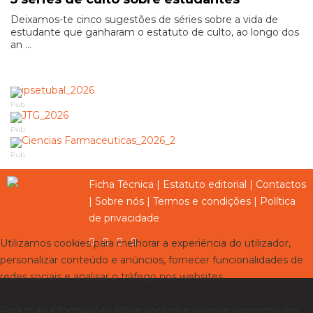
Deixamos-te cinco sugestões de séries sobre a vida de
estudante que ganharam o estatuto de culto, ao longo dos
an ...
Pub
Pub
Pub
Ficha Técnica
|
Estatuto editorial
|
Contactos
|
Sobre nós
|
Termos e condições
|
Política
de privacidade
Utilizamos cookies para melhorar a experiência do utilizador,
personalizar conteúdo e anúncios, fornecer funcionalidades de
redes sociais e analisar o tráfego nos websites.
Para mais informações sobre cookies e o processamento dos