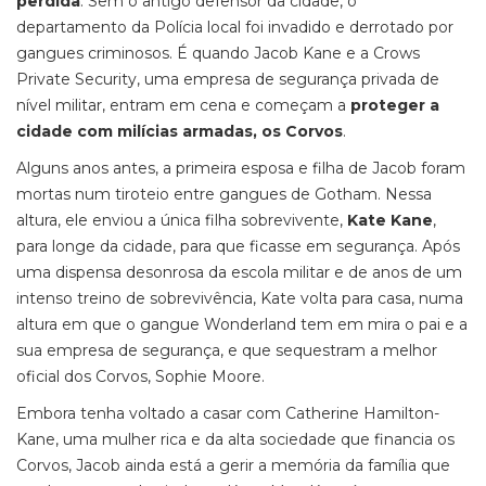
perdida
. Sem o antigo defensor da cidade, o
departamento da Polícia local foi invadido e derrotado por
gangues criminosos. É quando Jacob Kane e a Crows
Private Security, uma empresa de segurança privada de
nível militar, entram em cena e começam a
proteger a
cidade com milícias armadas, os Corvos
.
Alguns anos antes, a primeira esposa e filha de Jacob foram
mortas num tiroteio entre gangues de Gotham. Nessa
altura, ele enviou a única filha sobrevivente,
Kate Kane
,
para longe da cidade, para que ficasse em segurança. Após
uma dispensa desonrosa da escola militar e de anos de um
intenso treino de sobrevivência, Kate volta para casa, numa
altura em que o gangue Wonderland tem em mira o pai e a
sua empresa de segurança, e que sequestram a melhor
oficial dos Corvos, Sophie Moore.
Embora tenha voltado a casar com Catherine Hamilton-
Kane, uma mulher rica e da alta sociedade que financia os
Corvos, Jacob ainda está a gerir a memória da família que