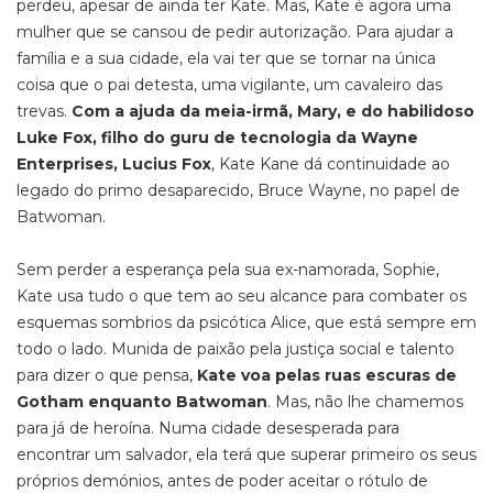
perdeu, apesar de ainda ter Kate. Mas, Kate é agora uma
mulher que se cansou de pedir autorização. Para ajudar a
família e a sua cidade, ela vai ter que se tornar na única
coisa que o pai detesta, uma vigilante, um cavaleiro das
trevas.
Com a ajuda da meia-irmã, Mary, e do habilidoso
Luke Fox, filho do guru de tecnologia da Wayne
Enterprises, Lucius Fox
, Kate Kane dá continuidade ao
legado do primo desaparecido, Bruce Wayne, no papel de
Batwoman.
Sem perder a esperança pela sua ex-namorada, Sophie,
Kate usa tudo o que tem ao seu alcance para combater os
esquemas sombrios da psicótica Alice, que está sempre em
todo o lado. Munida de paixão pela justiça social e talento
para dizer o que pensa,
Kate voa pelas ruas escuras de
Gotham enquanto Batwoman
. Mas, não lhe chamemos
para já de heroína. Numa cidade desesperada para
encontrar um salvador, ela terá que superar primeiro os seus
próprios demónios, antes de poder aceitar o rótulo de