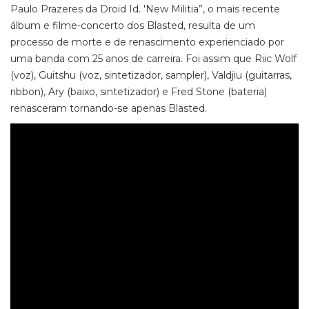
Paulo Prazeres da Droid Id. 'New Militia”, o mais recente
álbum e filme-concerto dos Blasted, resulta de um
processo de morte e de renascimento experienciado por
uma banda com 25 anos de carreira. Foi assim que Riic Wolf
(voz), Guitshu (voz, sintetizador, sampler), Valdjiu (guitarras,
ribbon), Ary (baixo, sintetizador) e Fred Stone (bateria)
renasceram tornando-se apenas Blasted.