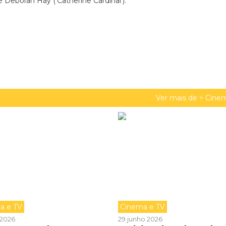
e Deborah Hay (‘Catherine Cardinal’).
Ver mais de >
Cinem
a e TV
Cinema e TV
o 2026
29 junho 2026