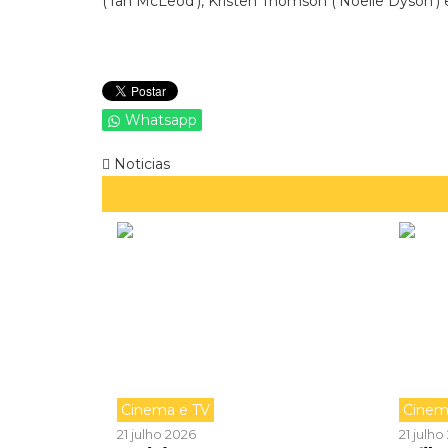
(‘Ian McLeod’), Kristen Thomson (‘Noelle Dyson’) 
Whatsapp
Noticias
Cinema e TV
Cinem
21 julho 2026
21 julh