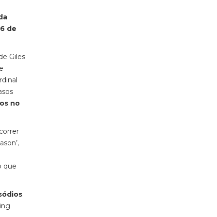
da
6 de
de Giles
e
dinal
asos
los no
correr
ason’,
o que
sódios
.
ing