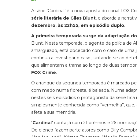
A série ‘Cardinal’ é a nova aposta do canal FOX C
série literária de Giles Blunt
, e aborda a narrati
dezembro, às 22h55, em episódio duplo
.
A primeira temporada surge da adaptação do l
Blunt. Nesta temporada, o agente da polícia de Al
amargurado, está obcecado com o caso de uma jo
continua a investigar o caso, juntando-se ao det
que alimentam a trama ao longo de duas tempo
FOX Crime
.
O arranque da segunda temporada é marcado pe
com medo numa floresta, é baleada. Numa adaptaç
nestes seis episódios o protagonista da série fi
simplesmente conhecida como “vermelha”, que, ap
afeta a sua memória.
‘Cardinal’
conta já com 21 prémios e 26 nomeaç
Do elenco fazem parte atores como Billy Campbell