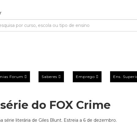
mias Forum
Saberes
Emprego
Ens. Superi
a série do FOX Crime
érie literária de Giles Blunt. Estreia a 6 de dezembro.