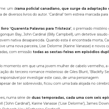
rime: um d
rama policial canadiano, que surge da adaptação 
va de diversos livros do autor. ‘Cardinal’ tem estreia marcada para
ivro ‘Quarenta Palavras para Tristeza’
, o premiado mistério 
gonquin Bay, John Cardinal (Billy Campbell), um detetive sisudo 
vem nativa desaparecida. Quando esta é encontrada morta, Car
etive uma nova parceira, Lise Delorme (Karine Vanasse) e novos c
radas, com emissão
todas as sextas-feiras em episódios dup
lo momento em que uma jovem mulher de cabelo vermelho, a 
ão do terceiro romance misterioso de Giles Blunt, ‘Blackfly Se
ca responsável por investigar este caso, de uma personagem
esar de ter sobrevivido, ficou com uma bala alojada no cérebr
ões, numa série de
duas temporadas, cada uma com seis epi
 (‘John Cardinal’), Karine Vanasse (‘Lise Delorme’), James Down