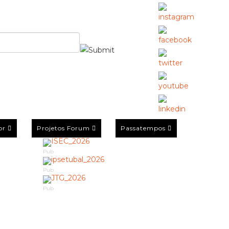
or
Projetos Forum
Passatempos
Pub
Pub
Pub