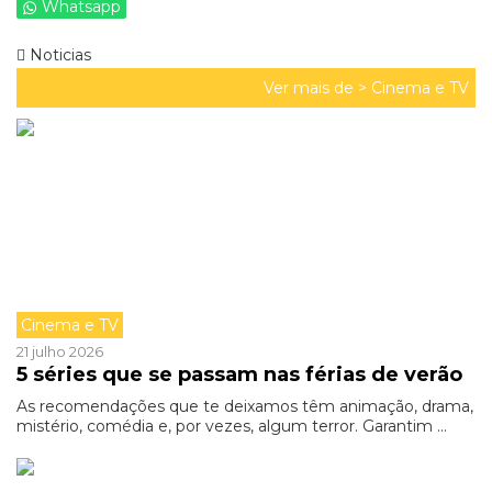
Whatsapp
Noticias
Ver mais de >
Cinema e TV
Cinema e TV
21 julho 2026
5 séries que se passam nas férias de verão
As recomendações que te deixamos têm animação, drama,
mistério, comédia e, por vezes, algum terror. Garantim ...