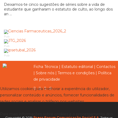
Deixamos-te cinco sugestões de séries sobre a vida de
estudante que ganharam o estatuto de culto, ao longo dos
an ...
Pub
Pub
Pub
Ficha Técnica
|
Estatuto editorial
|
Contactos
|
Sobre nós
|
Termos e condições
|
Política
de privacidade
Utilizamos cookies para melhorar a experiência do utilizador,
personalizar conteúdo e anúncios, fornecer funcionalidades de
redes sociais e analisar o tráfego nos websites.
Para mais informações sobre cookies e o processamento dos
Copyright © 2019
Press Forum Comunicação Social S.A.
Todos os