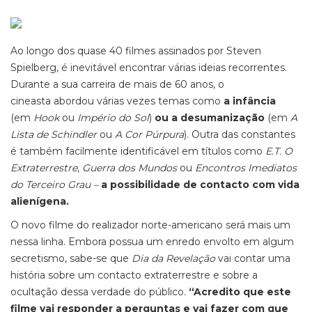
Ao longo dos quase 40 filmes assinados por Steven
Spielberg, é inevitável encontrar várias ideias recorrentes.
Durante a sua carreira de mais de 60 anos, o
cineasta abordou várias vezes temas como
a infância
(em
Hook
ou
Império do Sol
)
ou a desumanização
(em
A
Lista de Schindler
ou
A Cor Púrpura
). Outra das constantes
é também facilmente identificável em títulos como
E.T. O
Extraterrestre
,
Guerra dos Mundos
ou
Encontros Imediatos
do Terceiro Grau –
a possibilidade de contacto com vida
alienígena.
O novo filme do realizador norte-americano será mais um
nessa linha. Embora possua um enredo envolto em algum
secretismo, sabe-se que
Dia da Revelação
vai contar uma
história sobre um contacto extraterrestre e sobre a
ocultação dessa verdade do público.
“Acredito que este
filme vai responder a perguntas e vai fazer com que