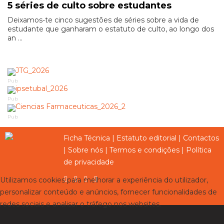
5 séries de culto sobre estudantes
Deixamos-te cinco sugestões de séries sobre a vida de
estudante que ganharam o estatuto de culto, ao longo dos
an ...
Pub
Pub
Pub
Ficha Técnica
|
Estatuto editorial
|
Contactos
|
Sobre nós
|
Termos e condições
|
Política
de privacidade
Utilizamos cookies para melhorar a experiência do utilizador,
personalizar conteúdo e anúncios, fornecer funcionalidades de
redes sociais e analisar o tráfego nos websites.