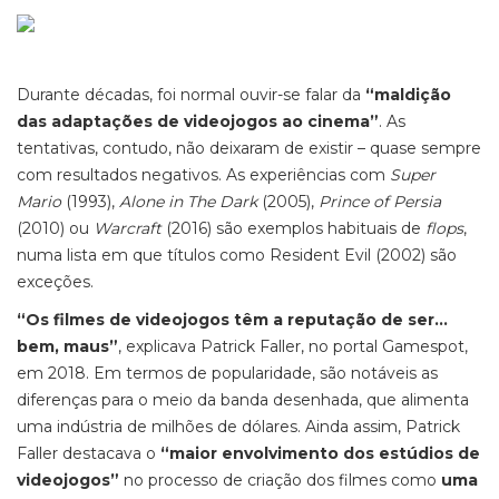
Durante décadas, foi normal ouvir-se falar da
“maldição
das adaptações de videojogos ao cinema”
. As
tentativas, contudo, não deixaram de existir – quase sempre
com resultados negativos. As experiências com
Super
Mario
(1993),
Alone in The Dark
(2005),
Prince of Persia
(2010) ou
Warcraft
(2016) são exemplos habituais de
flops
,
numa lista em que títulos como
Resident Evil
(2002) são
exceçõe
“Os filmes de videojogos têm a reputação de ser…
bem, maus”
, explicava Patrick Faller, no portal
Gamespot,
em 2018. Em termos de popularidade, são notáveis as
diferenças para o meio da banda desenhada, que alimenta
uma indústria de milhões de dólares. Ainda assim, Patrick
Faller destacava
o
“maior envolvimento dos estúdios de
videojogos”
no processo de criação dos filmes
como
uma