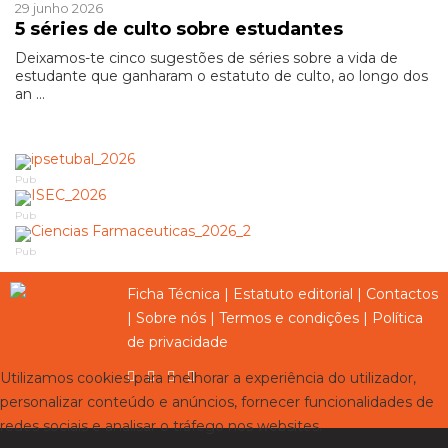
29 junho 2026
5 séries de culto sobre estudantes
Deixamos-te cinco sugestões de séries sobre a vida de
estudante que ganharam o estatuto de culto, ao longo dos
an ...
Pub
Pub
Pub
Ficha Técnica
|
Estatuto editorial
|
Contactos
|
Sobre nós
|
Termos e condições
|
Política
de privacidade
Utilizamos cookies para melhorar a experiência do utilizador,
personalizar conteúdo e anúncios, fornecer funcionalidades de
redes sociais e analisar o tráfego nos websites.