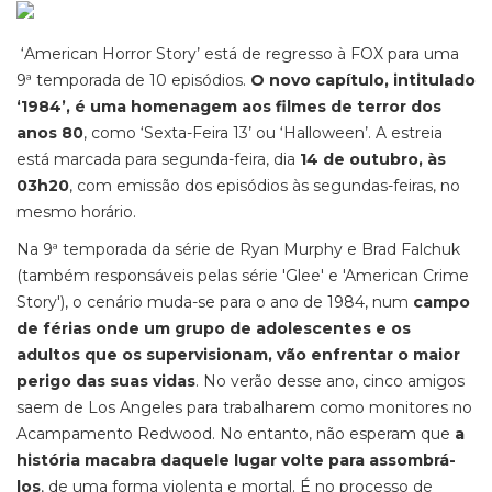
‘American Horror Story’ está de regresso à FOX para uma
9ª temporada de 10 episódios.
O novo capítulo, intitulado
‘1984’, é uma homenagem aos filmes de terror dos
anos 80
, como ‘Sexta-Feira 13’ ou ‘Halloween’. A estreia
está marcada para segunda-feira, dia
14 de outubro, às
03h20
, com emissão dos episódios às segundas-feiras, no
mesmo horário.
Na 9ª temporada da série de Ryan Murphy e Brad Falchuk
(também responsáveis pelas série 'Glee' e 'American Crime
Story'), o cenário muda-se para o ano de 1984, num
campo
de férias onde um grupo de adolescentes e os
adultos que os supervisionam, vão enfrentar o maior
perigo das suas vidas
. No verão desse ano, cinco amigos
saem de Los Angeles para trabalharem como monitores no
Acampamento Redwood. No entanto, não esperam que
a
história macabra daquele lugar volte para assombrá-
los
, de uma forma violenta e mortal. É no processo de