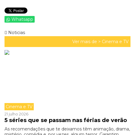
Whatsapp
Noticias
Ver mais de >
Cinema e TV
Cinema e TV
21 julho 2026
5 séries que se passam nas férias de verão
As recomendações que te deixamos têm animação, drama,
mistério, comédia e, por vezes, algum terror. Garantim ...