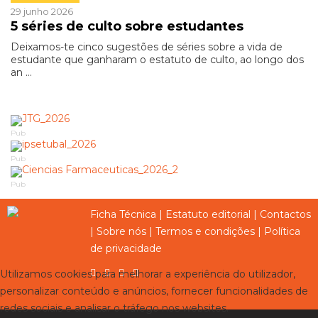
29 junho 2026
5 séries de culto sobre estudantes
Deixamos-te cinco sugestões de séries sobre a vida de
estudante que ganharam o estatuto de culto, ao longo dos
an ...
Pub
Pub
Pub
Ficha Técnica
|
Estatuto editorial
|
Contactos
|
Sobre nós
|
Termos e condições
|
Política
de privacidade
Utilizamos cookies para melhorar a experiência do utilizador,
personalizar conteúdo e anúncios, fornecer funcionalidades de
redes sociais e analisar o tráfego nos websites.