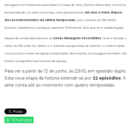
tatuagens luminescentes plantadas no corpo de Jane (Jaimie Alexander), a terceira
temporada dá um salto no tempo, mais precisamente
um ano e meio depois
dos acontecimentos da última temporada
, com o diretor do FBI Weller
(Sullivan Stapleton) a conseguir apanhar finalmente Jane que tem estado fugida.
Depois de ambos descobrirem as
novas tatuagens escondidas
, Jane é forçada a
voltar ao FBI onde ela, Weller e a restante equipa terão de resolver o mistério deste
novo puzzle e travar perigosas conspirações. No entanto, as tatuagens também vão
revelar os segredos mais escuros da equipa…
Para ver a partir de 12 de junho, às 22h15, em episódio duplo.
Esta nova etapa da história estende-se por
22 episódios
. A
série conta até ao momento com quatro temporadas.
Whatsapp