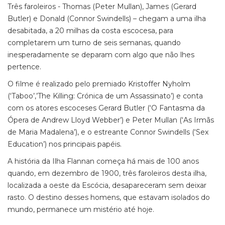
Três faroleiros - Thomas (Peter Mullan), James (Gerard
Butler) e Donald (Connor Swindells) – chegam a uma ilha
desabitada, a 20 milhas da costa escocesa, para
completarem um turno de seis semanas, quando
inesperadamente se deparam com algo que não lhes
pertence.
O filme é realizado pelo premiado Kristoffer Nyholm
(‘Taboo’,’The Killing: Crónica de um Assassinato’) e conta
com os atores escoceses Gerard Butler (‘O Fantasma da
Ópera de Andrew Lloyd Webber’) e Peter Mullan (‘As Irmãs
de Maria Madalena’), e o estreante Connor Swindells (‘Sex
Education’) nos principais papéis.
A história da Ilha Flannan começa há mais de 100 anos
quando, em dezembro de 1900, três faroleiros desta ilha,
localizada a oeste da Escócia, desapareceram sem deixar
rasto. O destino desses homens, que estavam isolados do
mundo, permanece um mistério até hoje.