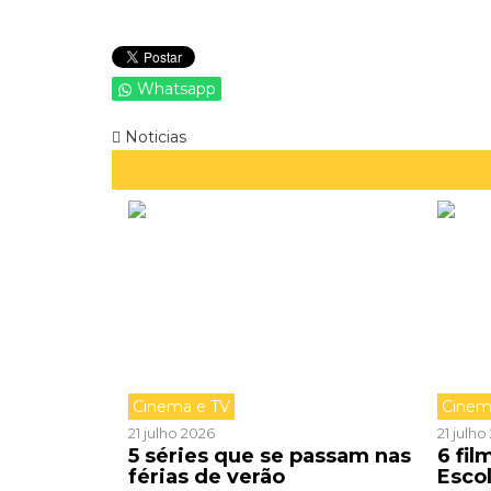
Whatsapp
Noticias
Cinema e TV
Cinem
21 julho 2026
21 julh
5 séries que se passam nas
6 fi
férias de verão
Esco