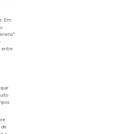
ie. Em
ou
terreno”
o
 entre
ipar
muito
mpos
bre
 de