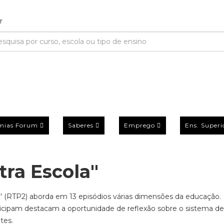
mias Forum
Saberes
Emprego
Ens. Superi
ra Escola"
' (RTP2) aborda em 13 episódios várias dimensões da educação.
rticipam destacam a oportunidade de reflexão sobre o sistema de
ntes.