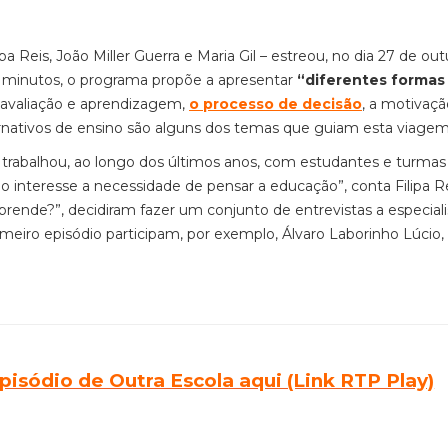
pa Reis, João Miller Guerra e Maria Gil – estreou, no dia 27 de out
5 minutos, o programa propõe a apresentar
“diferentes formas
 avaliação e aprendizagem,
o processo de decisão
, a motivaç
ernativos de ensino são alguns dos temas que guiam esta viagem
es trabalhou, ao longo dos últimos anos, com estudantes e turmas
 o interesse a necessidade de pensar a educação”, conta Filipa Re
prende?”, decidiram fazer um conjunto de entrevistas a especiali
imeiro episódio participam, por exemplo, Álvaro Laborinho Lúcio,
pisódio de Outra Escola aqui (Link RTP Play)