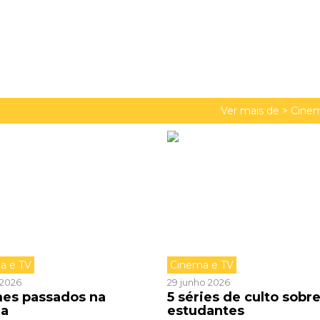
Ver mais de >
Cinem
a e TV
Cinema e TV
o 2026
29 junho 2026
lmes passados na
5 séries de culto sobr
la
estudantes