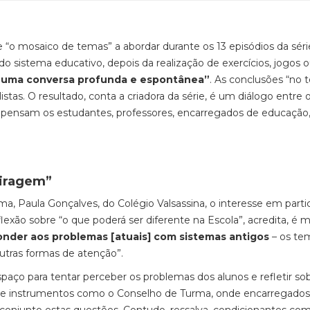
-se “o mosaico de temas” a abordar durante os 13 episódios da sér
do sistema educativo, depois da realização de exercícios, jogos 
r uma conversa profunda e espontânea”
. As conclusões “no 
stas. O resultado, conta a criadora da série, é um diálogo entre 
ensam os estudantes, professores, encarregados de educação,
iragem”
a, Paula Gonçalves, do Colégio Valsassina, o interesse em partic
eflexão sobre “o que poderá ser diferente na Escola”, acredita, é 
ponder aos problemas [atuais] com sistemas antigos
– os te
utras formas de atenção”.
paço para tentar perceber os problemas dos alunos e refletir so
l de instrumentos como o Conselho de Turma, onde encarregados