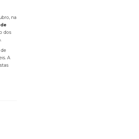
ubro, na
 de
ão dos
.
 de
is. A
stas