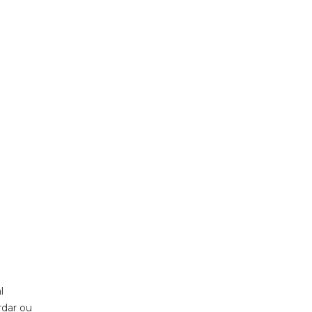
l
rdar ou