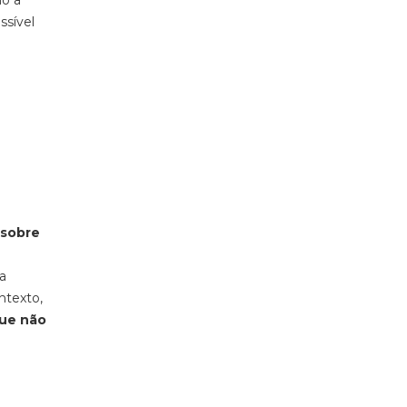
mo a
ssível
 sobre
a
ntexto,
que não