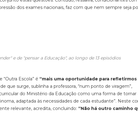
onjunto estas questões. Contudo, ressalva, condicionantes co
ressão dos exames nacionais, faz com que nem sempre seja po
nder" e de "pensar a Educação", ao longo de 13 episódios
ie “Outra Escola” é
“mais uma oportunidade para refletirmos
de que surge, sublinha a professora, “num ponto de viragem”,
 curricular do Ministério da Educação como uma forma de tornar 
tónoma, adaptada às necessidades de cada estudante”. Neste co
nte relevante, acredita, concluindo:
“Não há outro caminho 