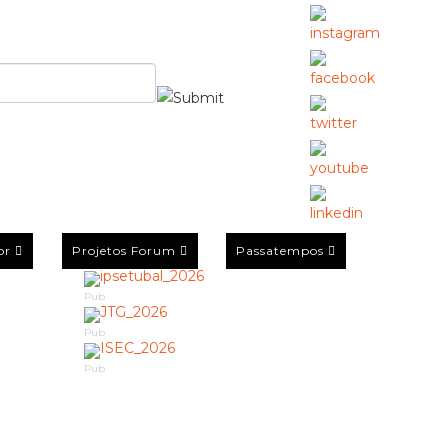
or
Projetos Forum
Passatempos
Pub
Pub
Pub