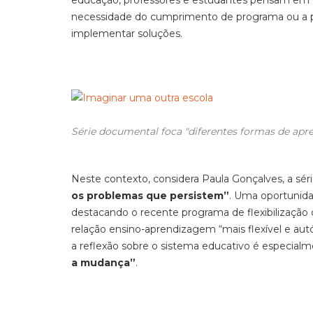
educação, professores e estudantes pensam em c
necessidade do cumprimento de programa ou a p
implementar soluções.
Série documental foca "diferentes formas de apre
Neste contexto, considera Paula Gonçalves, a sér
os problemas que persistem”
. Uma oportunida
destacando o recente programa de flexibilização
relação ensino-aprendizagem “mais flexível e au
a reflexão sobre o sistema educativo é especialme
a mudança”
.