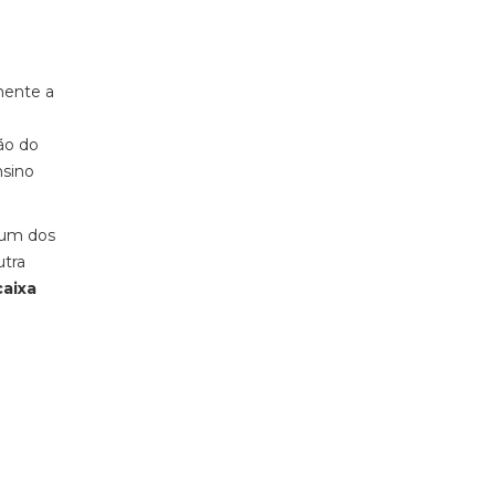
mente a
ão do
nsino
 um dos
utra
aixa
.