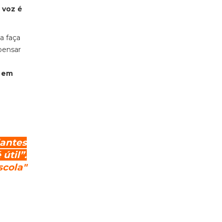
 voz é
a faça
“pensar
 em
dantes
útil”.
scola"