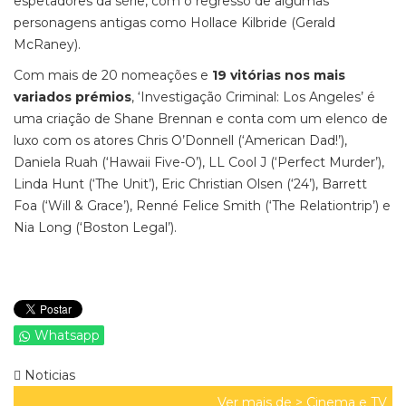
espetadores da série, com o regresso de algumas
personagens antigas como Hollace Kilbride (Gerald
McRaney).
Com mais de 20 nomeações e
19 vitórias nos mais
variados prémios
, ‘Investigação Criminal: Los Angeles’ é
uma criação de Shane Brennan e conta com um elenco de
luxo com os atores Chris O’Donnell (‘American Dad!’),
Daniela Ruah (‘Hawaii Five-O’), LL Cool J (‘Perfect Murder’),
Linda Hunt (‘The Unit’), Eric Christian Olsen (‘24’), Barrett
Foa (‘Will & Grace’), Renné Felice Smith (‘The Relationtrip’) e
Nia Long (‘Boston Legal’).
Whatsapp
Noticias
Ver mais de >
Cinema e TV