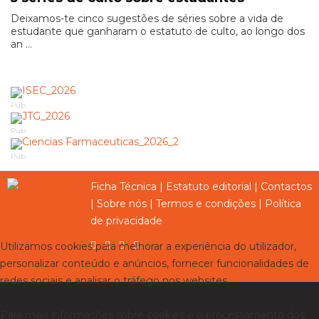
Deixamos-te cinco sugestões de séries sobre a vida de
estudante que ganharam o estatuto de culto, ao longo dos
an ...
Pub
Pub
Pub
Ficha Técnica
|
Estatuto editorial
|
Contactos
|
Sobre nós
|
Termos e condições
|
Política
de privacidade
Utilizamos cookies para melhorar a experiência do utilizador,
personalizar conteúdo e anúncios, fornecer funcionalidades de
redes sociais e analisar o tráfego nos websites.
Para mais informações sobre cookies e o processamento dos