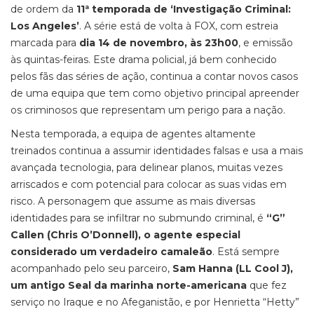
de ordem da
11ª temporada de ‘Investigação Criminal:
Los Angeles’
. A série está de volta à FOX, com estreia
marcada para
dia 14 de novembro, às 23h00
, e emissão
às quintas-feiras. Este drama policial, já bem conhecido
pelos fãs das séries de ação, continua a contar novos casos
de uma equipa que tem como objetivo principal apreender
os criminosos que representam um perigo para a nação.
Nesta temporada, a equipa de agentes altamente
treinados continua a assumir identidades falsas e usa a mais
avançada tecnologia, para delinear planos, muitas vezes
arriscados e com potencial para colocar as suas vidas em
risco. A personagem que assume as mais diversas
identidades para se infiltrar no submundo criminal, é
“G”
Callen (Chris O’Donnell), o agente especial
considerado um verdadeiro camaleão
. Está sempre
acompanhado pelo seu parceiro,
Sam Hanna (LL Cool J),
um antigo Seal da marinha norte-americana
que fez
serviço no Iraque e no Afeganistão, e por Henrietta “Hetty”