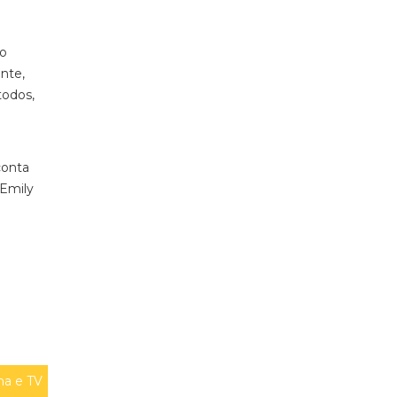
mo
nte,
todos,
e
conta
 Emily
a e TV