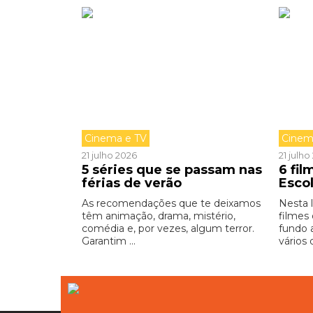
Cinema e TV
Cinem
21 julho 2026
21 julh
5 séries que se passam nas
6 fi
férias de verão
Esco
As recomendações que te deixamos
Nesta 
têm animação, drama, mistério,
filmes
comédia e, por vezes, algum terror.
fundo 
Garantim ...
vários 