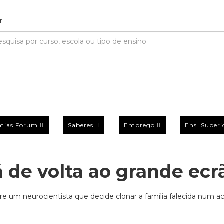
mias Forum
Saberes
Emprego
Ens. Superi
 de volta ao grande ecr
obre um neurocientista que decide clonar a família falecida num a