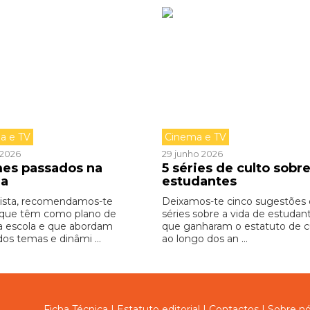
a e TV
Cinema e TV
o 2026
29 junho 2026
lmes passados na
5 séries de culto sobr
la
estudantes
lista, recomendamos-te
Deixamos-te cinco sugestões
 que têm como plano de
séries sobre a vida de estudan
a escola e que abordam
que ganharam o estatuto de cu
dos temas e dinâmi ...
ao longo dos an ...
Ficha Técnica
|
Estatuto editorial
|
Contactos
|
Sobre n