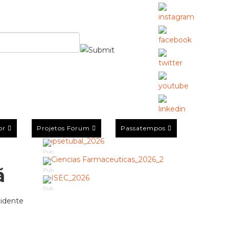
or
Projetos Forum
Passatempos
Pub
ã
Pub
Pub
cidente