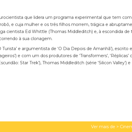
eurocientista que lidera um programa experimental que tem co
robô, e cuja mulher e os três filhos morrem, trágica e abruptame
a cientista Ed Whittle (Thomas Middleditch) e, à escondida de 
recorrendo à sua clonagem.
 Turista’ e argumentista de ‘O Dia Depois de Amanhã’), escrito 
eiros’) e com um dos produtores de ‘Transformers’, ‘Réplicas’ 
uridão: Star Trek’), Thomas Middleditch (série ‘Silicon Valley’) e
Ver mais de >
Cinem