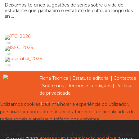
Deixamos-te cinco sugestões de séries sobre a vida de
estudante que ganharam o estatuto de culto, ao longo dos
an ...
Pub
Pub
Pub
Ficha Técnica
|
Estatuto editorial
|
Contactos
|
Sobre nós
|
Termos e condições
|
Política
de privacidade
Utilizamos cookies para melhorar a experiência do utilizador,
personalizar conteúdo e anúncios, fornecer funcionalidades de
redes sociais e analisar o tráfego nos websites.
Para mais informações sobre cookies e o processamento dos
Copyright © 2019
Press Forum Comunicação Social S.A.
Todos os