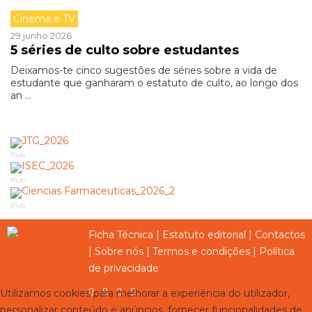
Cinema e TV
29 junho 2026
5 séries de culto sobre estudantes
Deixamos-te cinco sugestões de séries sobre a vida de
estudante que ganharam o estatuto de culto, ao longo dos
an ...
Pub
Pub
Pub
Ficha Técnica
|
Estatuto editorial
|
Contactos
|
Sobre nós
|
Termos e condições
|
Política
de privacidade
Utilizamos cookies para melhorar a experiência do utilizador,
personalizar conteúdo e anúncios, fornecer funcionalidades de