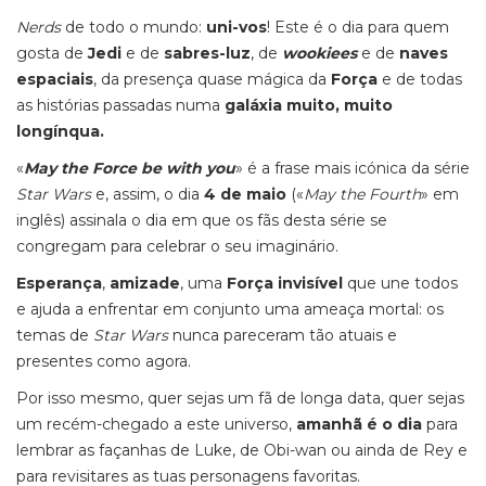
Nerds
de todo o mundo:
uni-vos
! Este é o dia para quem
gosta de
Jedi
e de
sabres-luz
, de
wookiees
e de
naves
espaciais
, da presença quase mágica da
Força
e de todas
as histórias passadas numa
galáxia muito, muito
longínqua.
«
May the Force be with you
» é a frase mais icónica da série
Star Wars
e, assim, o dia
4 de maio
(«
May the Fourth
» em
inglês) assinala o dia em que os fãs desta série se
congregam para celebrar o seu imaginário.
Esperança
,
amizade
, uma
Força invisível
que une todos
e ajuda a enfrentar em conjunto uma ameaça mortal: os
temas de
Star Wars
nunca pareceram tão atuais e
presentes como agora.
Por isso mesmo, quer sejas um fã de longa data, quer sejas
um recém-chegado a este universo,
amanhã é o dia
para
lembrar as façanhas de Luke, de Obi-wan ou ainda de Rey e
para revisitares as tuas personagens favoritas.