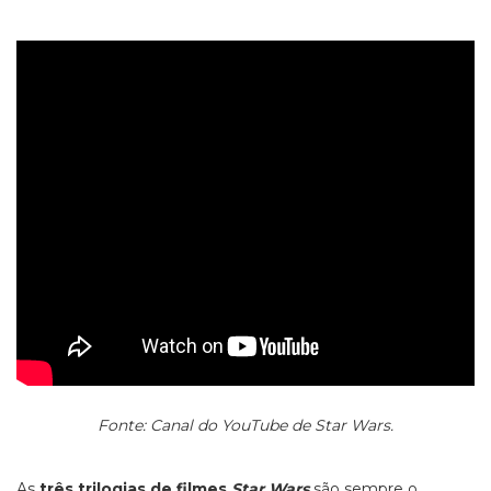
Fonte: Canal do YouTube de Star Wars.
As
três trilogias de filmes
Star Wars
são sempre o