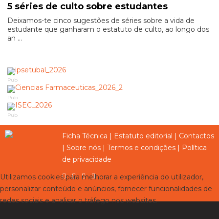
5 séries de culto sobre estudantes
Deixamos-te cinco sugestões de séries sobre a vida de
estudante que ganharam o estatuto de culto, ao longo dos
an ...
Pub
Pub
Pub
Ficha Técnica
|
Estatuto editorial
|
Contactos
|
Sobre nós
|
Termos e condições
|
Política
de privacidade
Utilizamos cookies para melhorar a experiência do utilizador,
personalizar conteúdo e anúncios, fornecer funcionalidades de
redes sociais e analisar o tráfego nos websites.