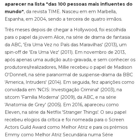
aparecer na lista "das 100 pessoas mais influentes do
mundo"
, da revista TIME. Nasceu em em Marbella,
Espanha, em 2004, sendo a terceira de quatro irmãos.
Três meses depois de chegar a Hollywood, foi escolhida
para o papel da jovem Alice, na série de drama de fantasia
da ABC, 'Era Uma Vez no País das Maravilhas' (2013), um
spin-off de 'Era Uma Vez' (2011). Em novembro de 2013,
após apenas uma audição auto-gravada, e sem conhecer os
produtores/realizadores, Millie recebeu o papel de Madison
O'Donnell, na série paranormal de suspense-drama da BBC
'America, Intruders' (2014). Em seguida, fez aparições como
convidada em 'NCIS: Investigação Criminal' (2003), na
sitcom 'Família Moderna' (2009), da ABC, e na série
'Anatomia de Grey' (2005). Em 2016, apareceu como
Eleven, na série da Netflix 'Stranger Things'. O seu papel
recebeu elogios da crítica e foi nomeada para o Screen
Actors Guild Award como Melhor Atriz e para os prémios
Emmy como Melhor Atriz Secundária numa Série