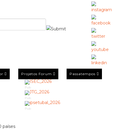
or
Projetos Forum
Passatempos
Pub
Pub
Pub
0 países