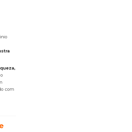
ónio
nstra
iqueza,
no
om
rdo com
e