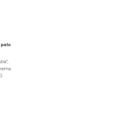
 pelo
tra",
Cinema
70