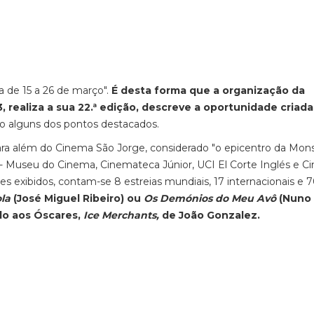
 de 15 a 26 de março".
É desta forma que a organização da
, realiza a sua 22.ª edição, descreve a oportunidade criada
o alguns dos pontos destacados.
 Para além do Cinema São Jorge, considerado "o epicentro da Mons
- Museu do Cinema, Cinemateca Júnior, UCI El Corte Inglés e 
mes exibidos, contam-se 8 estreias mundiais, 17 internacionais e 
ola
(José Miguel Ribeiro) ou
Os Demónios do Meu Avô
(Nuno
o aos Óscares,
Ice Merchants,
de João Gonzalez.