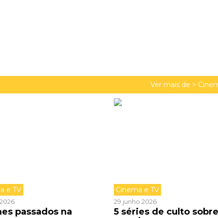
Ver mais de >
Cinem
a e TV
Cinema e TV
o 2026
29 junho 2026
lmes passados na
5 séries de culto sobr