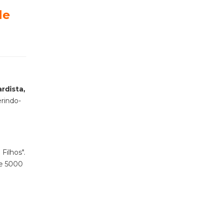
de
rdista,
erindo-
Filhos".
e 5000