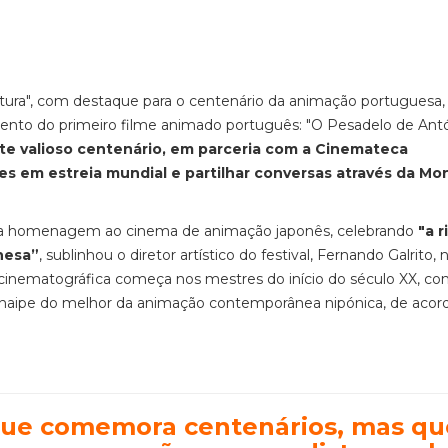
tura", com destaque para o centenário da animação portuguesa,
mento do primeiro filme animado português: "O Pesadelo de Ant
te valioso centenário, em parceria com a Cinemateca
es em estreia mundial e partilhar conversas através da Mo
 a homenagem ao cinema de animação japonês, celebrando
"a r
nesa”
, sublinhou o diretor artístico do festival, Fernando Galrito, 
inematográfica começa nos mestres do início do século XX, c
um naipe do melhor da animação contemporânea nipónica, de aco
que comemora centenários, mas qu