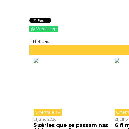
Whatsapp
Noticias
Cinema e TV
Cinem
21 julho 2026
21 julh
5 séries que se passam nas
6 fi