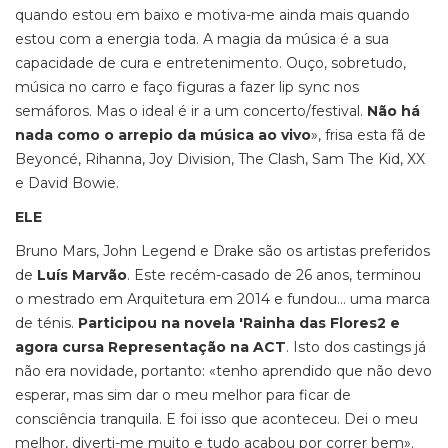
quando estou em baixo e motiva-me ainda mais quando
estou com a energia toda. A magia da música é a sua
capacidade de cura e entretenimento. Ouço, sobretudo,
música no carro e faço figuras a fazer lip sync nos
semáforos. Mas o ideal é ir a um concerto/festival.
Não há
nada como o arrepio da música ao vivo
», frisa esta fã de
Beyoncé, Rihanna, Joy Division, The Clash, Sam The Kid, XX
e David Bowie.
ELE
Bruno Mars, John Legend e Drake são os artistas preferidos
de
Luís Marvão
. Este recém-casado de 26 anos, terminou
o mestrado em Arquitetura em 2014 e fundou… uma marca
de ténis.
Participou na novela 'Rainha das Flores2 e
agora cursa Representação na ACT
. Isto dos castings já
não era novidade, portanto: «tenho aprendido que não devo
esperar, mas sim dar o meu melhor para ficar de
consciência tranquila. E foi isso que aconteceu. Dei o meu
melhor, diverti-me muito e tudo acabou por correr bem».