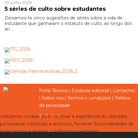
29 junho 2026
5 séries de culto sobre estudantes
Deixamos-te cinco sugestões de séries sobre a vida de
estudante que ganharam o estatuto de culto, ao longo dos
an ...
Pub
Pub
Pub
Ficha Técnica
|
Estatuto editorial
|
Contactos
|
Sobre nós
|
Termos e condições
|
Política
de privacidade
Utilizamos cookies para melhorar a experiência do utilizador,
personalizar conteúdo e anúncios, fornecer funcionalidades de
redes sociais e analisar o tráfego nos websites.