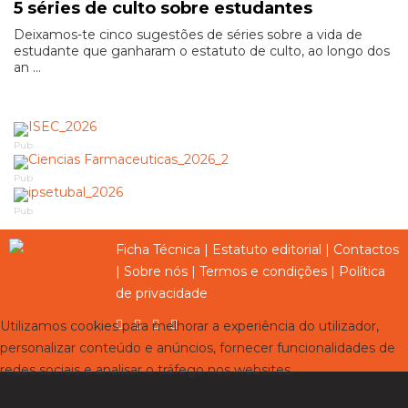
5 séries de culto sobre estudantes
Deixamos-te cinco sugestões de séries sobre a vida de
estudante que ganharam o estatuto de culto, ao longo dos
an ...
Pub
Pub
Pub
Ficha Técnica
|
Estatuto editorial
|
Contactos
|
Sobre nós
|
Termos e condições
|
Política
de privacidade
Utilizamos cookies para melhorar a experiência do utilizador,
personalizar conteúdo e anúncios, fornecer funcionalidades de
redes sociais e analisar o tráfego nos websites.