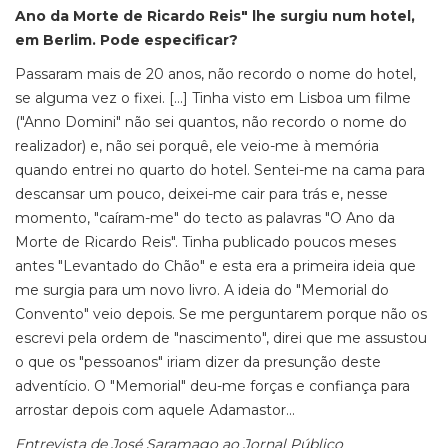
Ano da Morte de Ricardo Reis" lhe surgiu num hotel,
em Berlim. Pode especificar?
Passaram mais de 20 anos, não recordo o nome do hotel,
se alguma vez o fixei. […] Tinha visto em Lisboa um filme
("Anno Domini" não sei quantos, não recordo o nome do
realizador) e, não sei porquê, ele veio-me à memória
quando entrei no quarto do hotel. Sentei-me na cama para
descansar um pouco, deixei-me cair para trás e, nesse
momento, "caíram-me" do tecto as palavras "O Ano da
Morte de Ricardo Reis". Tinha publicado poucos meses
antes "Levantado do Chão" e esta era a primeira ideia que
me surgia para um novo livro. A ideia do "Memorial do
Convento" veio depois. Se me perguntarem porque não os
escrevi pela ordem de "nascimento", direi que me assustou
o que os "pessoanos" iriam dizer da presunção deste
adventício. O "Memorial" deu-me forças e confiança para
arrostar depois com aquele Adamastor...
Entrevista de José Saramago ao Jornal Público