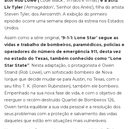
ator Rob Lowe (
‘Code Black’, ‘Irmãos e Irmãs’)
e a atriz
Liv Tyler
(‘Armageddon’, ‘Senhor dos Anéis’), filha do artista
Steven Tyler, dos Aerosmith. A exibição do primeiro
episódio ocorre uma semana depois da estreia nos Estados
Unidos.
Assim como a série original,
‘9-1-1: Lone Star’ segue as
vidas e trabalho de bombeiros, paramédicos, polícias e
operadores do número de emergência 911, desta vez
no estado do Texas, também conhecido como “Lone
Star State”
. Nesta adaptação, o protagonista é Owen
Strand (Rob Lowe), um sofisticado bombeiro de Nova
Iorque que decide mudar-se para Austin, no Texas, com o
seu filho T. K. (Ronen Rubinstein), também ele bombeiro.
Empenhado na sua nova fase de vida, e com o objetivo de
reerguer o recém-destruído Quartel de Bombeiros 126,
Owen tenta equilibrar a sua vida pessoal e a resolução dos
seus problemas com a proteção e salvamento das vidas
daqueles que estão em situações mais vulneráveis.