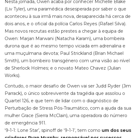
Nesta jornada, Owen acaba por conhecer Michelle Blake
(Liv Tyler), uma paramédica desesperada por saber o que
aconteceu à sua irmã mais nova, desaparecida há cerca de
dois anos, e o oficial da polícia Carlos Reyes (Rafael Silva).
Mas novos recrutas estão prestes a chegar à equipa de
Owen: Marjan Marwani (Natacha Karam), uma bombeira
durona que é ao mesmo tempo viciada em adrenalina e
uma muçulmana devota; Paul Strickland (Brian Michael
Smith), um bombeiro transgénero com uma visão ao nível
de Sherlock Holmes; e o novato Mateo Chavez (Julian
Works).
Contudo, o maior desafio de Owen vai ser Judd Ryder (Jim
Parrack), o único sobrevivente da tragédia que assolou o
Quartel 126, e que tem de lidar com o diagnóstico de
Perturbação de Stress Pós-Traumático, com a ajuda da sua
mulher Grace (Sierra McClain), uma operadora do número
de emergência 911.
‘9-1-1: Lone Star’, spinoff de ‘9-1-1’, tem como
um dos seus
criadores Ryan Murphy, responsável por sucessos