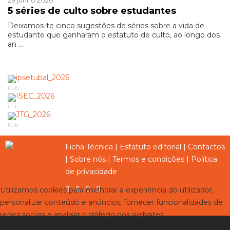
29 junho 2026
5 séries de culto sobre estudantes
Deixamos-te cinco sugestões de séries sobre a vida de
estudante que ganharam o estatuto de culto, ao longo dos
an ...
Pub
Pub
Pub
Ficha Técnica
|
Estatuto editorial
|
Contactos
|
Sobre nós
|
Termos e condições
|
Política
de privacidade
Utilizamos cookies para melhorar a experiência do utilizador,
personalizar conteúdo e anúncios, fornecer funcionalidades de
redes sociais e analisar o tráfego nos websites.