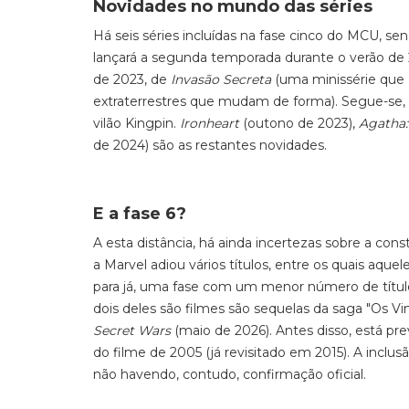
Novidades no mundo das séries
Há seis séries incluídas na fase cinco do MCU, se
lançará a segunda temporada durante o verão de
de 2023, de
Invasão Secreta
(uma minissérie que 
extraterrestres que mudam de forma). Segue-se,
vilão Kingpin.
Ironheart
(outono de 2023),
Agatha:
de 2024) são as restantes novidades.
E a fase 6?
A esta distância, há ainda incertezas sobre a con
a Marvel adiou vários títulos, entre os quais aquel
para já, uma fase com um menor número de título
dois deles são filmes são sequelas da saga "
Os Vi
Secret Wars
(maio de 2026)
.
Antes disso, está p
do filme de 2005 (já revisitado em 2015). A inclus
não havendo, contudo, confirmação oficial.