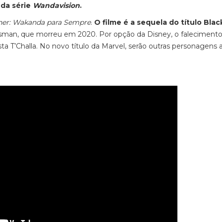
 da série
Wandavision
.
her: Wakanda para Sempre
.
O filme é a sequela do título
Blac
sman, que morreu em 2020. Por opção da Disney, o faleciment
a T’Challa. No novo título da Marvel, serão outras personagens a