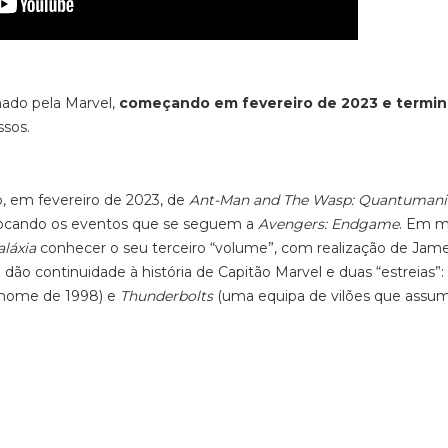
hado pela Marvel,
começando em fevereiro de 2023 e termi
ssos.
o, em fevereiro de 2023, de
Ant-Man and The Wasp: Quantumani
, focando os eventos que se seguem a
Avengers: Endgame
.
Em m
aláxia
conhecer o seu terceiro “volume”, com realização de Jam
e dão continuidade à história de
Capitão Marvel
e duas “estreias”:
 nome de 1998) e
Thunderbolts
(uma equipa de vilões que assu