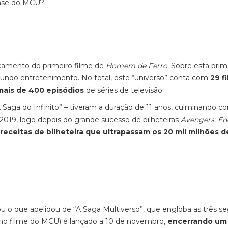
fase do MCU?
çamento do primeiro filme de
Homem de Ferro
.
Sobre esta prim
mundo entretenimento. No total, este “universo” conta com
29 f
mais de 400 episódios
de séries de televisão.
 Saga do Infinito”
–
tiveram a duração de 11 anos, culminando c
019, logo depois do grande sucesso de bilheteiras
Avengers: E
receitas de bilheteira que ultrapassam os 20 mil milhões d
ou o que apelidou de “A Saga Multiverso”, que engloba as três s
simo filme do MCU)
é lançado a 10 de novembro
,
encerrando um 