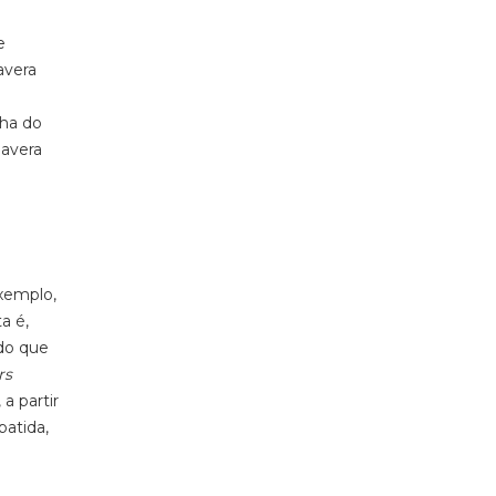
e
avera
lha do
mavera
exemplo,
a é,
do que
rs
,
a partir
atida,