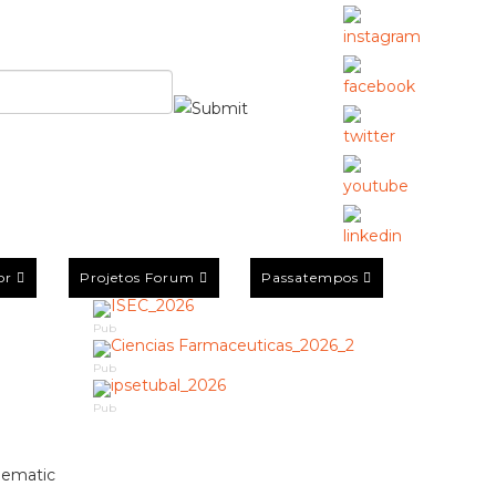
or
Projetos Forum
Passatempos
Pub
Pub
Pub
inematic