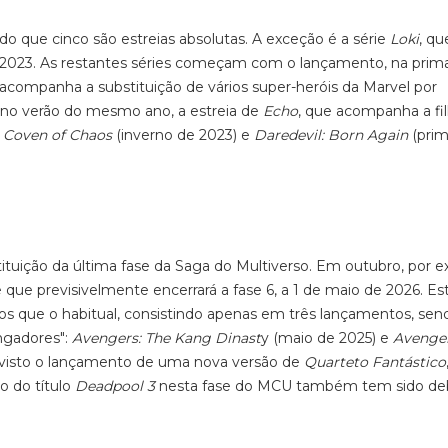
ndo que cinco são estreias absolutas. A exceção é a série
Loki
,
qu
 2023. As restantes séries começam com o lançamento, na prim
acompanha a substituição de vários super-heróis da Marvel por
 no verão do mesmo ano, a estreia de
Echo
,
que acompanha a fi
 Coven of Chaos
(inverno de 2023) e
Daredevil: Born Again
(pri
stituição da última fase da Saga do Multiverso. Em outubro, por 
e que previsivelmente encerrará a fase 6, a 1 de maio de 2026. Est
s que o habitual, consistindo apenas em três lançamentos, sen
ngadores"
:
Avengers: The Kang Dinast
y
(maio de 2025) e
Avenge
revisto o lançamento de uma nova versão de
Quarteto Fantástico
ão do título
Deadpool 3
nesta fase do MCU também tem sido deb