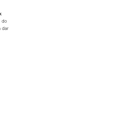
k
o do
 dar