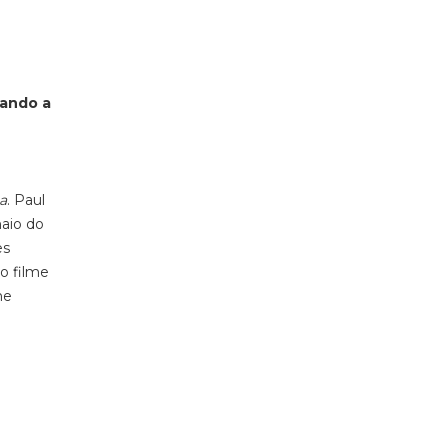
nando a
a
.
Paul
aio do
es
 o filme
me