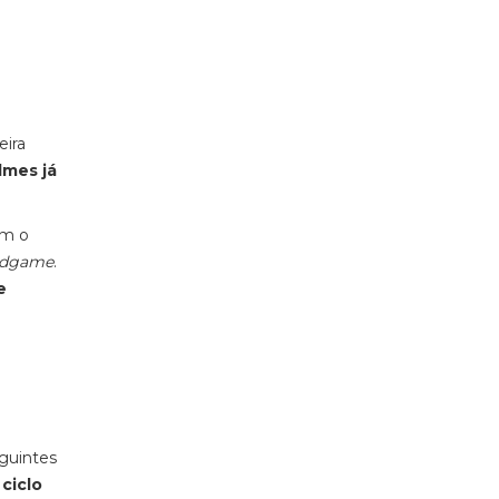
eira
ilmes já
om o
ndgame
.
e
eguintes
ciclo