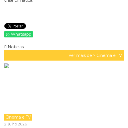
crise climática.
Whatsapp
Noticias
Ver mais de >
Cinema e TV
Cinema e TV
21 julho 2026