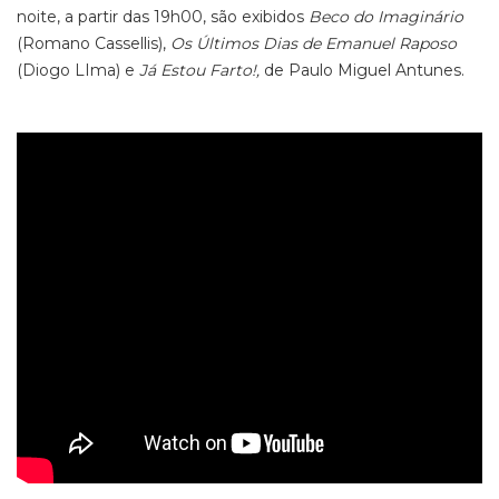
noite, a partir das 19h00, são exibidos
Beco do Imaginário
(Romano Cassellis),
Os Últimos Dias de Emanuel Raposo
(Diogo LIma) e
Já Estou Farto!,
de Paulo Miguel Antunes.