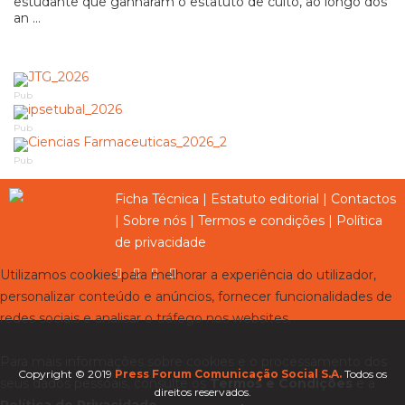
estudante que ganharam o estatuto de culto, ao longo dos
an ...
Pub
Pub
Pub
Ficha Técnica
|
Estatuto editorial
|
Contactos
|
Sobre nós
|
Termos e condições
|
Política
de privacidade
Utilizamos cookies para melhorar a experiência do utilizador,
personalizar conteúdo e anúncios, fornecer funcionalidades de
redes sociais e analisar o tráfego nos websites.
Para mais informações sobre cookies e o processamento dos
Copyright © 2019
Press Forum Comunicação Social S.A.
Todos os
seus dados pessoais, consulte os
Termos e Condições
e a
direitos reservados.