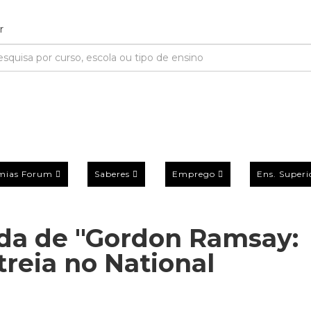
mias Forum
Saberes
Emprego
Ens. Superi
a de "Gordon Ramsay:
reia no National