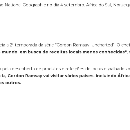
National Geographic no dia 4 setembro. África do Sul, Noruega
ia a 2ª temporada da série “Gordon Ramsay: Uncharted”. O che
o mundo, em busca de receitas locais menos conhecidas"
,
pela descoberta de produtos e refeições de locais espalhados 
ada
, Gordon Ramsay vai visitar vários países, incluindo Áfric
os outros.