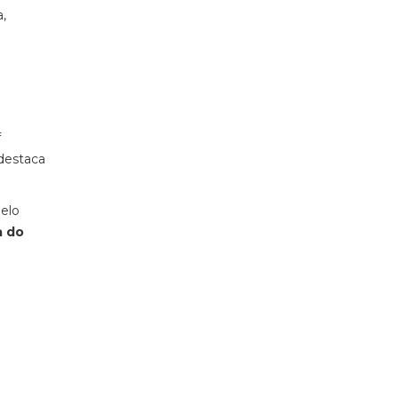
,
f
 destaca
pelo
a do