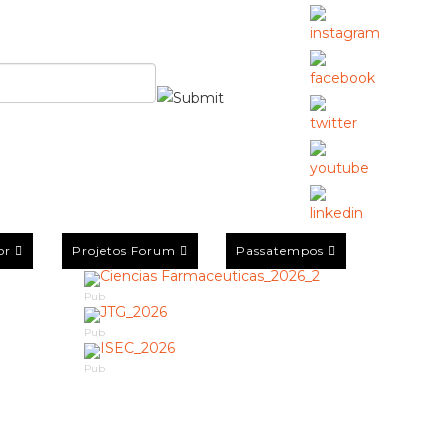
or
Projetos Forum
Passatempos
Pub
Pub
Pub