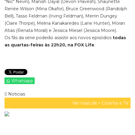
"Nic" Nevin), Manish Dayal (Devon Pravesh), Shaunette
Renée Wilson (Mina Okafor), Bruce Greenwood (Randolph
Bell), Tasso Feldman (Irving Feldman), Merrin Dungey
(Claire Thorpe), Melina Kanakaredes (Lane Hunter), Moran
Atias (Renata Morali) e Jessica Miesel (Jessica Moore).
Os fãs da série poderão assistir aos novos episódios
todas
as quartas-feiras às 22h20, na FOX Life
.
Whatsapp
Noticias
Ver mais de >
Cinema e TV