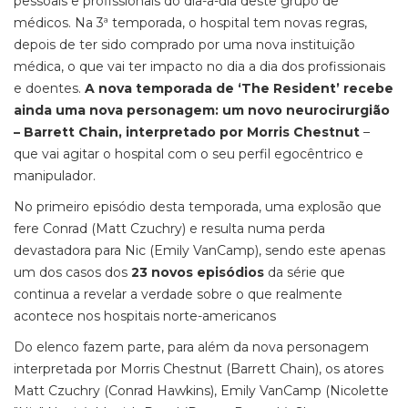
pessoais e profissionais do dia-a-dia deste grupo de
médicos. Na 3ª temporada, o hospital tem novas regras,
depois de ter sido comprado por uma nova instituição
médica, o que vai ter impacto no dia a dia dos profissionais
e doentes.
A nova temporada de ‘The Resident’ recebe
ainda uma nova personagem: um novo neurocirurgião
– Barrett Chain, interpretado por Morris Chestnut
–
que vai agitar o hospital com o seu perfil egocêntrico e
manipulador.
No primeiro episódio desta temporada, uma explosão que
fere Conrad (Matt Czuchry) e resulta numa perda
devastadora para Nic (Emily VanCamp), sendo este apenas
um dos casos dos
23 novos episódios
da série que
continua a revelar a verdade sobre o que realmente
acontece nos hospitais norte-americanos
Do elenco fazem parte, para além da nova personagem
interpretada por Morris Chestnut (Barrett Chain), os atores
Matt Czuchry (Conrad Hawkins), Emily VanCamp (Nicolette