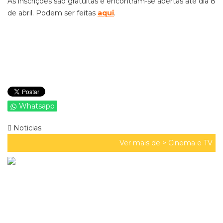
As inscrições são gratuitas e encontram-se abertas até dia 8
de abril. Podem ser feitas
aq
ui
.
Whatsapp
Noticias
Ver mais de >
Cinema e TV