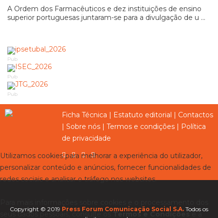
A Ordem dos Farmacêuticos e dez instituições de ensino
superior portuguesas juntaram-se para a divulgação de u ...
Pub
Pub
Pub
Ficha Técnica
|
Estatuto editorial
|
Contactos
|
Sobre nós
|
Termos e condições
|
Política
de privacidade
Utilizamos cookies para melhorar a experiência do utilizador,
personalizar conteúdo e anúncios, fornecer funcionalidades de
redes sociais e analisar o tráfego nos websites.
Para mais informações sobre cookies e o processamento dos
Copyright © 2019
Press Forum Comunicação Social S.A.
Todos os
seus dados pessoais, consulte os
Termos e Condições
e a