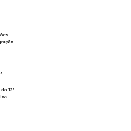
ções
gração
ar
,
 do 12º
ica