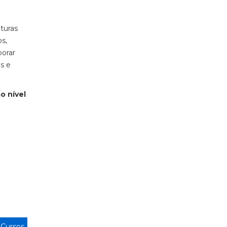
uturas
os,
borar
s e
o nível
>
Cursos