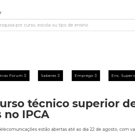
mias Forum
Saberes
Emprego
Ens. Superi
urso técnico superior d
 no IPCA
 Telecomunicações estão abertas até ao dia 22 de agosto, com v