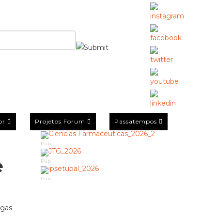
or
Projetos Forum
Passatempos
Pub
e
Pub
Pub
agas