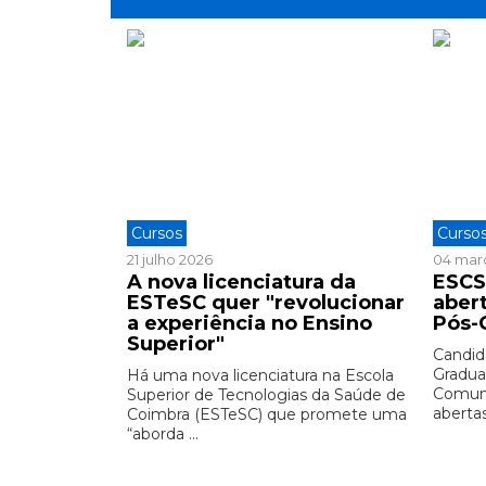
Cursos
Curso
21 julho 2026
04 mar
A nova licenciatura da
ESCS
ESTeSC quer "revolucionar
aber
a experiência no Ensino
Pós-
Superior"
Candid
Gradua
Há uma nova licenciatura na Escola
Comuni
Superior de Tecnologias da Saúde de
abertas 
Coimbra (ESTeSC) que promete uma
“aborda ...