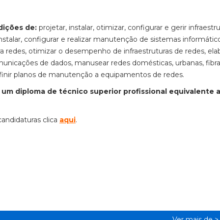
dições de:
projetar, instalar, otimizar, configurar e gerir infraestr
 instalar, configurar e realizar manutenção de sistemas informátic
para redes, otimizar o desempenho de infraestruturas de redes, ela
municações de dados, manusear redes domésticas, urbanas, fibra
definir planos de manutenção a equipamentos de redes.
um diploma de técnico superior profissional equivalente a
candidaturas clica
aqui
.
Ver mais de 