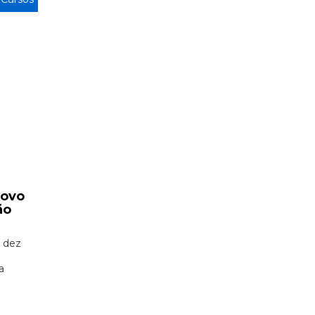
novo
ão
 dez
a