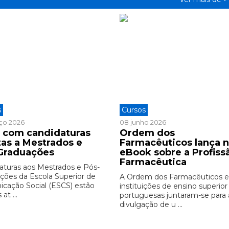
s
Cursos
ço 2026
08 junho 2026
 com candidaturas
Ordem dos
tas a Mestrados e
Farmacêuticos lança 
Graduações
eBook sobre a Profiss
Farmacêutica
aturas aos Mestrados e Pós-
ções da Escola Superior de
A Ordem dos Farmacêuticos e
cação Social (ESCS) estão
instituições de ensino superior
at ...
portuguesas juntaram-se para 
divulgação de u ...