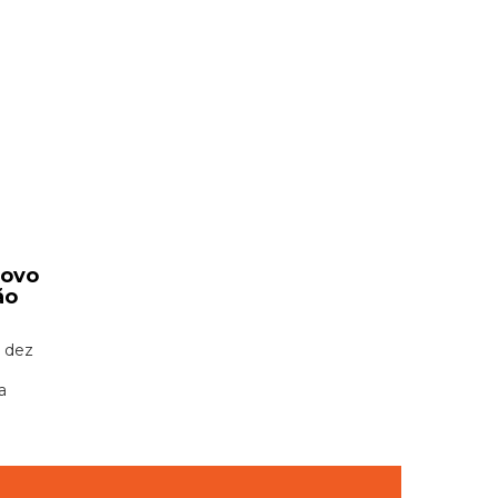
novo
ão
 dez
a