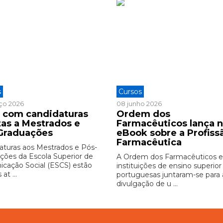
s
Cursos
ço 2026
08 junho 2026
 com candidaturas
Ordem dos
tas a Mestrados e
Farmacêuticos lança 
Graduações
eBook sobre a Profiss
Farmacêutica
aturas aos Mestrados e Pós-
ções da Escola Superior de
A Ordem dos Farmacêuticos e
cação Social (ESCS) estão
instituições de ensino superior
at ...
portuguesas juntaram-se para 
divulgação de u ...