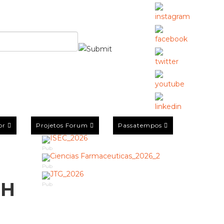
or
Projetos Forum
Passatempos
Pub
Pub
SH
Pub