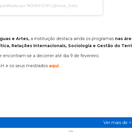
partilhada por NOVA FCSH (@nova_fcsh)
nguas e Artes,
a instituição destaca ainda os programas
nas áre
ítica, Relações Internacionais, Sociologia e Gestão do Terri
e encontram-se a decorrer até dia 9 de fevereiro.
SH e os seus mestrados
aqui
.
Ver mais de 