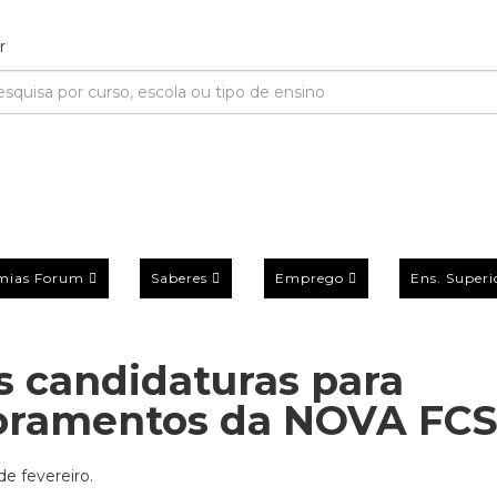
mias Forum
Saberes
Emprego
Ens. Superi
s candidaturas para
toramentos da NOVA FC
de fevereiro.