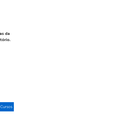
as da
tório.
>
Cursos