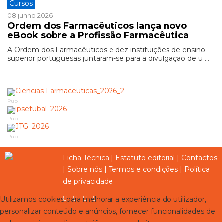
Cursos
08 junho 2026
Ordem dos Farmacêuticos lança novo
eBook sobre a Profissão Farmacêutica
A Ordem dos Farmacêuticos e dez instituições de ensino
superior portuguesas juntaram-se para a divulgação de u ...
Pub
Pub
Pub
Ficha Técnica
|
Estatuto editorial
|
Contactos
|
Sobre nós
|
Termos e condições
|
Política
de privacidade
Utilizamos cookies para melhorar a experiência do utilizador,
personalizar conteúdo e anúncios, fornecer funcionalidades de