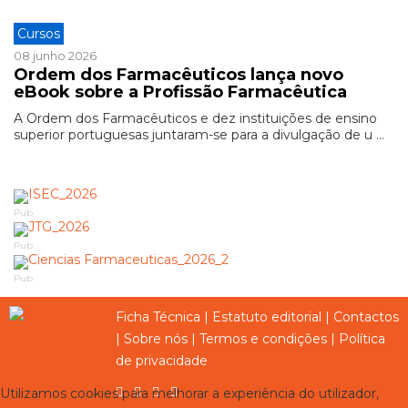
Cursos
08 junho 2026
Ordem dos Farmacêuticos lança novo
eBook sobre a Profissão Farmacêutica
A Ordem dos Farmacêuticos e dez instituições de ensino
superior portuguesas juntaram-se para a divulgação de u ...
Pub
Pub
Pub
Ficha Técnica
|
Estatuto editorial
|
Contactos
|
Sobre nós
|
Termos e condições
|
Política
de privacidade
Utilizamos cookies para melhorar a experiência do utilizador,