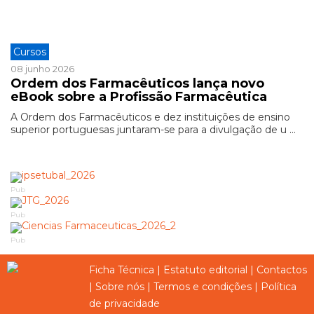
Cursos
08 junho 2026
Ordem dos Farmacêuticos lança novo
eBook sobre a Profissão Farmacêutica
A Ordem dos Farmacêuticos e dez instituições de ensino
superior portuguesas juntaram-se para a divulgação de u ...
Pub
Pub
Pub
Ficha Técnica
|
Estatuto editorial
|
Contactos
|
Sobre nós
|
Termos e condições
|
Política
de privacidade