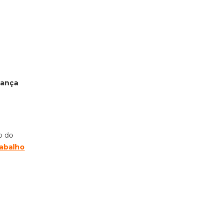
dança
o do
rabalho