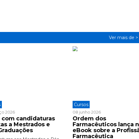
Ver mais de 
s
Cursos
ço 2026
08 junho 2026
 com candidaturas
Ordem dos
tas a Mestrados e
Farmacêuticos lança 
Graduações
eBook sobre a Profiss
Farmacêutica