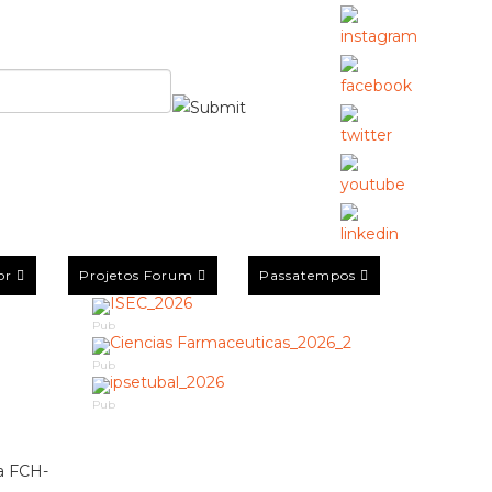
or
Projetos Forum
Passatempos
Pub
Pub
Pub
a FCH-