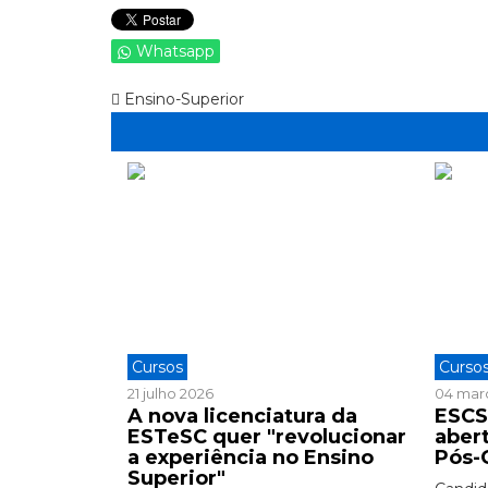
Whatsapp
Ensino-Superior
Cursos
Curso
21 julho 2026
04 mar
A nova licenciatura da
ESCS
ESTeSC quer "revolucionar
aber
a experiência no Ensino
Pós-
Superior"