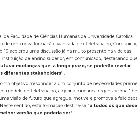
 da Faculdade de Ciências Humanas da Universidade Católica
to de uma nova formação avançada em Teletrabalho, Comunica
-19 acelerou uma discussão já há muito presente na vida das
 a instituição de ensino superior, em comunicado, destacando que
turar mudanças que, a longo prazo, se poderão revelar
s diferentes stakeholders”.
m como objetivo "responder a um conjunto de necessidades prem
or modelo de teletrabalho, a gerir a mudança organizacional", 
uma visão de futuro que agregue, motive e promova a felicidad
 Neste sentido, esta formação destina-se
"a todos os que des
 melhor versão que poderia ser"
.