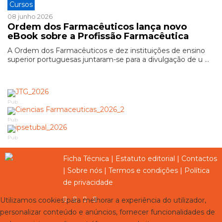
Cursos
08 junho 2026
Ordem dos Farmacêuticos lança novo
eBook sobre a Profissão Farmacêutica
A Ordem dos Farmacêuticos e dez instituições de ensino
superior portuguesas juntaram-se para a divulgação de u ...
Pub
Pub
Pub
Ficha Técnica
|
Estatuto editorial
|
Contactos
|
Sobre nós
|
Termos e condições
|
Política
de privacidade
Utilizamos cookies para melhorar a experiência do utilizador,
personalizar conteúdo e anúncios, fornecer funcionalidades de