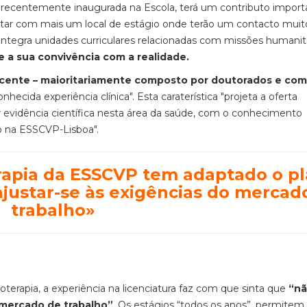
a, recentemente inaugurada na Escola, terá um contributo impor
ontar com mais um local de estágio onde terão um contacto muit
 integra unidades curriculares relacionadas com missões humanit
e a sua convivência com a realidade.
cente – maioritariamente composto por doutorados e com 
nhecida experiência clínica". Esta caraterística "projeta a oferta
r evidência científica nesta área da saúde, com o conhecimento
no na ESSCVP-Lisboa".
erapia da ESSCVP tem adaptado o p
ajustar-se às exigências do mercad
trabalho»
ioterapia, a experiência na licenciatura faz com que sinta que
“n
 mercado de trabalho”
. Os estágios “todos os anos”, permitem