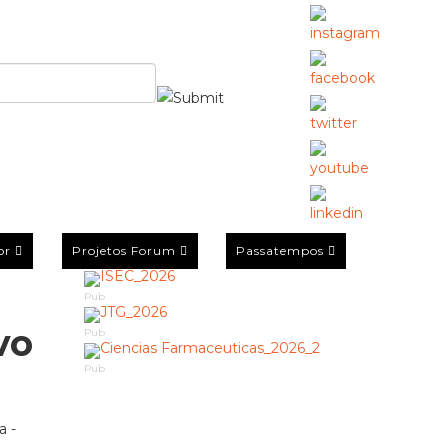
or
Projetos Forum
Passatempos
Pub
vo
Pub
Pub
a -