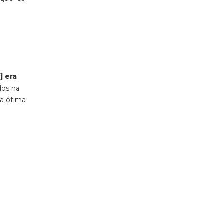
] era
dos na
ma ótima