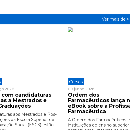
Ver mais de 
s
Cursos
ço 2026
08 junho 2026
 com candidaturas
Ordem dos
tas a Mestrados e
Farmacêuticos lança 
Graduações
eBook sobre a Profiss
Farmacêutica
aturas aos Mestrados e Pós-
ções da Escola Superior de
A Ordem dos Farmacêuticos e
cação Social (ESCS) estão
instituições de ensino superior
at ...