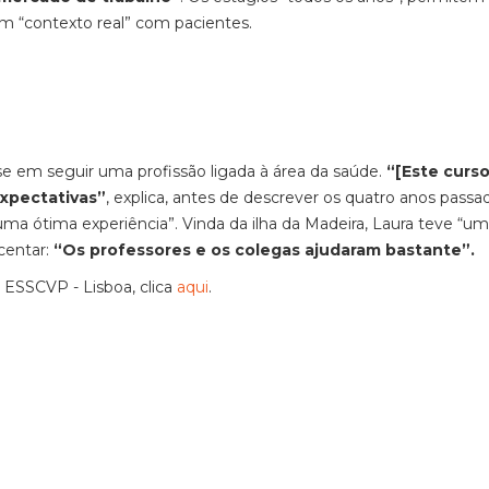
em “contexto real” com pacientes.
e em seguir uma profissão ligada à área da saúde.
“[Este curso
expectativas”
, explica, antes de descrever os quatro anos passa
ma ótima experiência”. Vinda da ilha da Madeira, Laura teve “u
centar:
“Os professores e os colegas ajudaram bastante”.
a ESSCVP - Lisboa, clica
aqui
.