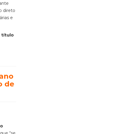
tante
o direto
árias e
título
lano
o de
ão
 que “se