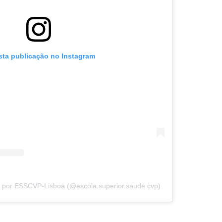
sta publicação no Instagram
a por ESSCVP-Lisboa (@escola.superior.saude.cvp)