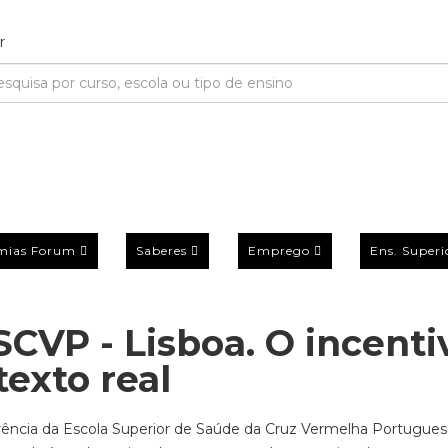
mias Forum
Saberes
Emprego
Ens. Superi
SCVP - Lisboa. O incenti
exto real
erência da Escola Superior de Saúde da Cruz Vermelha Portugues