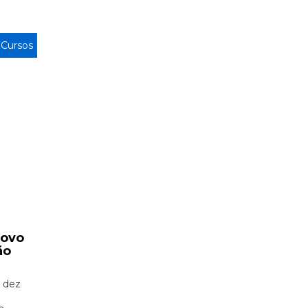
>
Cursos
novo
ão
 dez