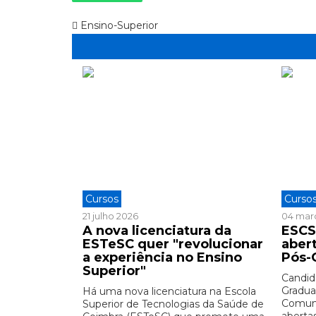
Ensino-Superior
Cursos
Curso
21 julho 2026
04 mar
A nova licenciatura da
ESCS
ESTeSC quer "revolucionar
aber
a experiência no Ensino
Pós-
Superior"
Candid
Gradua
Há uma nova licenciatura na Escola
Comuni
Superior de Tecnologias da Saúde de
abertas 