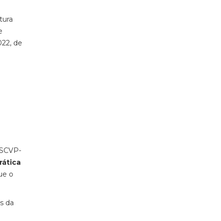
tura
e
022, de
ESSCVP-
rática
ue o
és da