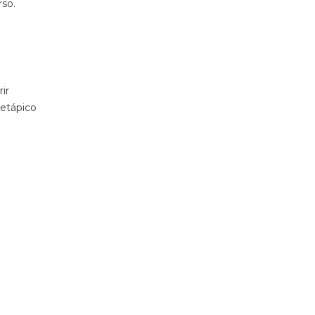
rso.
ir
ietápico